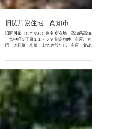
旧関川家住宅 高知市
旧関川家（せきかわ）住宅 所在地 高知県高知市
一宮中町３丁目１１－５９ 指定物件 主屋、表
門、道具蔵、米蔵、土地 建設年代 主屋＝文政２
年（１８１９年）、墨書 特徴等 居住部と接客部
がはっきりと区別された土佐の郷士・郷農の家 所
有形態 高知市 概要...