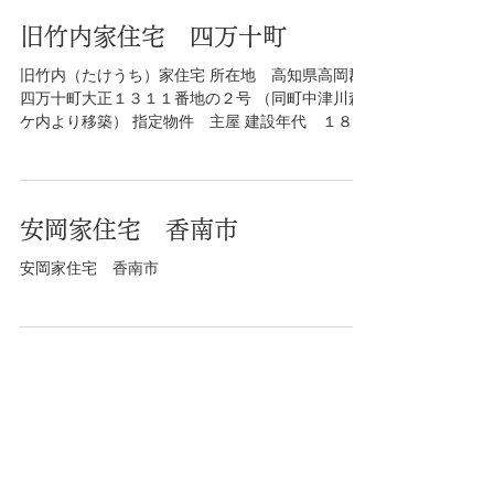
旧竹内家住宅 四万十町
旧竹内（たけうち）家住宅 所在地 高知県高岡郡
四万十町大正１３１１番地の２号 （同町中津川森
ケ内より移築） 指定物件 主屋 建設年代 １８世
紀後期頃 特徴等 外壁を茅壁とし土間が狭く土間
に楮蒸しの設備がある四国中央山地の農家 所有形
態 四万十町 概要...
安岡家住宅 香南市
安岡家住宅 香南市