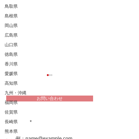
鳥取県
島根県
岡山県
広島県
山口県
徳島県
香川県
愛媛県
高知県
九州・沖縄
お問い合わせ
福岡県
佐賀県
重文民家についての情報をお届け
長崎県
します！
重文奥家住宅 茅屋根
重文奥家住宅
熊本県
蔵 木小屋 外回りの漬
蔵 木小屋 外