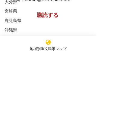
大分県
け物小屋の修復工事 令
け物小屋の修復
宮崎県
購読する
鹿児島県
和８年２月度月報
和８年１月度月
沖縄県
全ての重文民家
※購読登録により、当サイトからのメール送信に
同意いただいたものといたします
重文民家の修理工事
地域別重文民家マップ
重文民家の日常管理
特定非営利活動法人 ​全国重文民家の集い
重文民家の公開
事務所所在地
（Office）
セミナー
〒591-8037
新着情報
大阪府堺市北区百舌鳥赤畑町4丁349番地
（髙林事務所内）
エッセイ
4-349 Mozuakahata-cho,Kita-
ku,Sakai,Osaka,
591-8037
,Japan
JAPAN HISTORIC HOUSES OWNERS'
SOCEITY