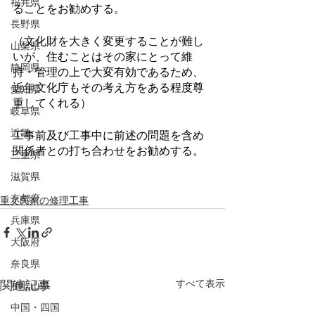
福井県
ることをお勧めする。
長野県
（文化財を大きく変更することが難し
山梨県
いが、住むことはその家にとって維
静岡県
持・管理の上で大変有効であるため、
近年文化庁もその考え方をある程度尊
愛知県
重してくれる）
岐阜県
近畿
工事前及び工事中に前述の問題を含め
関係者との打ち合わせをお勧めする。
三重県
滋賀県
京都府
重文民家の修理工事
兵庫県
大阪府
奈良県
すべて表示
関連記事
和歌山県
中国・四国