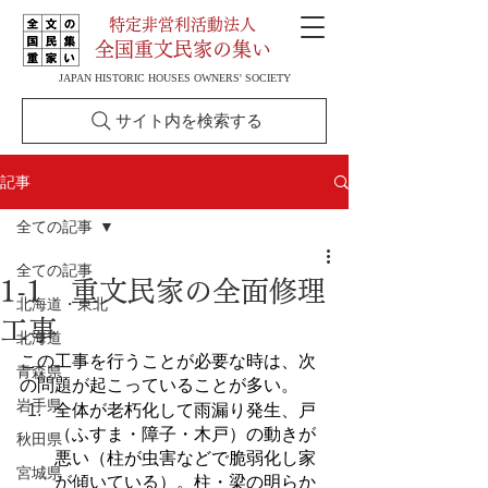
特定非営利活動法人
全国重文民家の集い
JAPAN HISTORIC HOUSES OWNERS' SOCIETY
サイト内を検索する
記事
全ての記事
全ての記事
1-1 重文民家の全面修理
北海道・東北
工事
北海道
この工事を行うことが必要な時は、次
青森県
の問題が起こっていることが多い。
岩手県
全体が老朽化して雨漏り発生、戸
（ふすま・障子・木戸）の動きが
秋田県
悪い（柱が虫害などで脆弱化し家
宮城県
が傾いている）。柱・梁の明らか