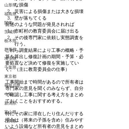
な損傷
山形県
災害による損傷または大きな損壊
福島県
壁が落ちてくる
関東
前述のような問題が発見されれば
市町村の教育委員会に届け出る
茨城県
その後専門家に依頼し実態調査を
栃木県
行う。
群馬県
これら調査結果により工事の概略・予
算を算出し修復計画の期間・予算・必
埼玉県
要処置など決めて修復を実施してい
千葉県
く。（主に教育委員会の仕事）
東京都
工事開始まで時間があるので所有者は
神奈川県
専門家の意見を聞くのみならず、自分
中部
で確認し工事に関する考え方をまとめ
ておくことをおすすめする。
新潟県
富山県
特にその家に滞在したり住んだりする
場合は（将来の子孫を含め）住みやす
石川県
いよう設備など所有者の意見をまとめ