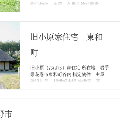
指定物件 主屋、久那斗神社里宮、 建
設年代 主屋＝18世紀後半～19世紀初
特徴等 一般住宅の形態を残しながら
上手座敷に山伏の修験道場を持つ山伏
住宅 所有形態 北上市、久那斗神社
旧小原家住宅 東和
概要...
町
旧小原（おばら）家住宅 所在地 岩手
県花巻市東和町谷内 指定物件 主屋
建設年代 18世紀中頃 特徴等 直屋
（すごや）から曲屋への発展過程の農
家 所有形態 花巻市 概要 建物は当初
の位置より約４００ｍ北西の環境の似
た小学校跡地に移築され、本体を創建
野市
当初、曲がり部分を増設時期...