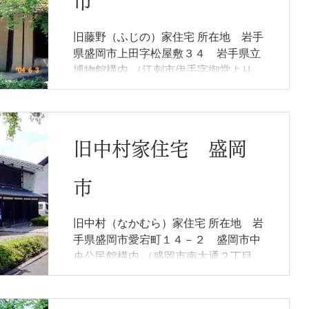
市
旧藤野（ふじの）家住宅 所在地 岩手
県盛岡市上田字松屋敷３４ 岩手県立
博物館構内 （江刺市伊手字御堂より移
築） 指定物件 主屋 建設年代 江戸
後期 19世紀前半 特徴等 土間側妻
を寄棟造、座敷側妻を入母屋造とする
農家 所有形態 岩手県 概要...
旧中村家住宅 盛岡
市
旧中村（なかむら）家住宅 所在地 岩
手県盛岡市愛宕町１４－２ 盛岡市中
央公民館構内 （盛岡市南大通２丁目よ
り移築） 指定物件 主屋、土蔵、はか
りば 建設年代 文久元年（1861
年）、系図 特徴等 城下の町家、通り