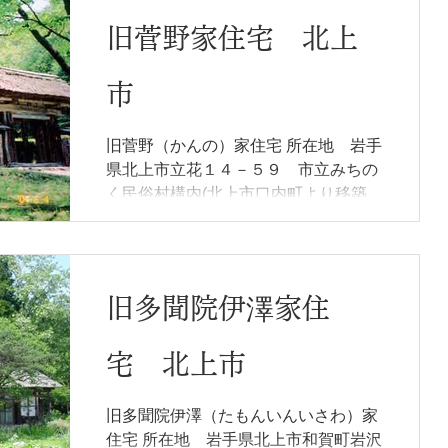
に面した構え 所有形態 盛岡市 概要...
旧菅野家住宅 北上
市
旧菅野（かんの）家住宅 所在地 岩手
県北上市立花１４－５９ 市立みちの
く民俗村構内(北上市口内町より移築)
指定物件 主屋、表門 建設年代 主屋
＝享保13年（1728年）、普請帳 特徴
等 岩手県南部旧伊達藩領の典型的な
平入り直屋の農家 所有形態 北上市
旧多聞院伊澤家住
概要...
宅 北上市
旧多聞院伊澤（たもんいんいさわ）家
住宅 所在地 岩手県北上市和賀町岩沢