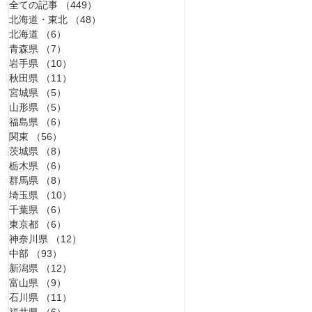
全ての記事
（449）
449件の記事
北海道・東北
（48）
48件の記事
北海道
（6）
6件の記事
青森県
（7）
7件の記事
岩手県
（10）
10件の記事
秋田県
（11）
11件の記事
宮城県
（5）
5件の記事
山形県
（5）
5件の記事
福島県
（6）
6件の記事
関東
（56）
56件の記事
茨城県
（8）
8件の記事
栃木県
（6）
6件の記事
群馬県
（8）
8件の記事
埼玉県
（10）
10件の記事
千葉県
（6）
6件の記事
東京都
（6）
6件の記事
神奈川県
（12）
12件の記事
中部
（93）
93件の記事
新潟県
（12）
12件の記事
富山県
（9）
9件の記事
石川県
（11）
11件の記事
福井県
（6）
6件の記事