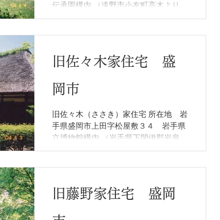
伝承園構内 （遠野市小友町高木より移
築） 指定物件 主屋 建設年代 18世
紀中頃 特徴等 最も古い時期の南部曲
屋の納屋 所有形態 遠野市 概要 建築
当初は直屋（すごや）で，築後の早い
旧佐々木家住宅 盛
時期に土間を桁行に一間...
岡市
旧佐々木（ささき）家住宅 所在地 岩
手県盛岡市上田字松屋敷３４ 岩手県
立博物館構内 （岩手県下閉伊郡岩泉町
大字岩泉字指畑より移築） 指定物件
主屋 建設年代 明治１０年（１８７７
年）、建具墨書 特徴等 曲屋農家で肝
煎（きもいり）の家 所有形態 岩手県
旧藤野家住宅 盛岡
概要...