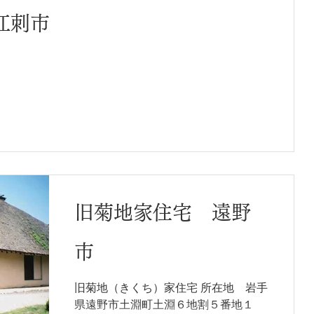
江刺市
旧菊地家住宅 遠野
市
旧菊地（きくち）家住宅 所在地 岩手
県遠野市土淵町土淵６地割５番地１