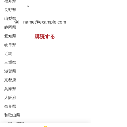
堀家住宅 兵庫
福井県
重文民家についての情報をお届け
松浦家住宅 秋田県
します！
長野県
山梨県
静岡県
愛知県
購読する
岐阜県
近畿
※購読登録により、当サイトからのメール送信に
三重県
同意いただいたものといたします
滋賀県
京都府
特定非営利活動法人 ​全国重文民家の集い
兵庫県
事務所所在地
（Office）
大阪府
〒591-8037
大阪府堺市北区百舌鳥赤畑町4丁349番地
奈良県
（髙林事務所内）
和歌山県
4-349 Mozuakahata-cho,Kita-
中国・四国