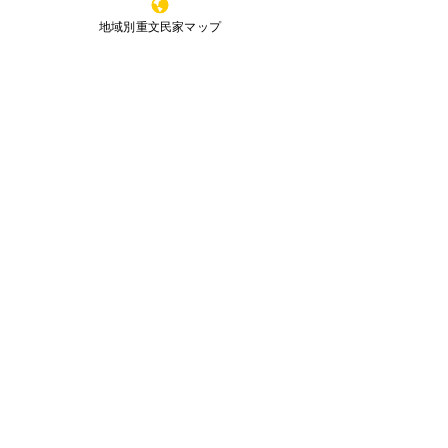
ku,Sakai,Osaka,
591-8037
,Japan
鳥取県
地域別重文民家マップ
JAPAN HISTORIC HOUSES OWNERS'
SOCEITY
島根県
岡山県
当サイトのコンテンツは文化庁のサイトより引用
広島県
した記述が一部ございます。また、無断転載を禁
じます。
山口県
全国重文民家の集いリ－フレット
（Leaflet）
徳島県
（下記からダウンロ－ド）
香川県
愛媛県
高知県
九州・沖縄
福岡県
佐賀県
長崎県
熊本県