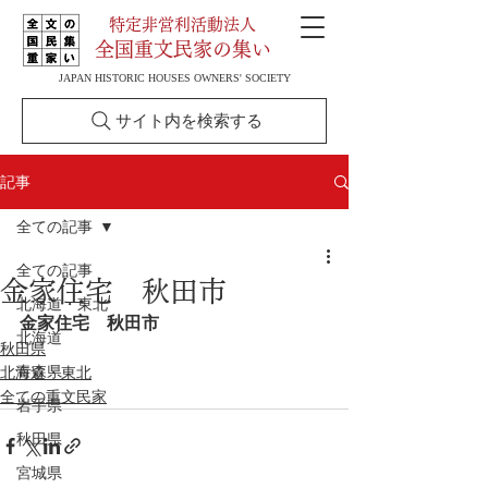
特定非営利活動法人
全国重文民家の集い
JAPAN HISTORIC HOUSES OWNERS' SOCIETY
サイト内を検索する
記事
全ての記事
全ての記事
金家住宅 秋田市
北海道・東北
金家住宅　秋田市
北海道
秋田県
青森県
北海道・東北
全ての重文民家
岩手県
秋田県
宮城県