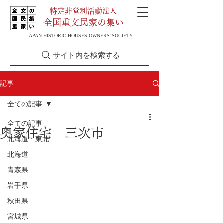
特定非営利活動法人
全国重文民家の集い
JAPAN HISTORIC HOUSES OWNERS' SOCIETY
サイト内を検索する
記事
全ての記事
全ての記事
奥家住宅 三次市
北海道・東北
北海道
青森県
岩手県
秋田県
宮城県