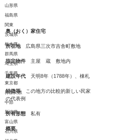
山形県
福島県
関東
奥（おく）家住宅
茨城県
栃木県
所在地
　広島県三次市吉舎町敷地
群馬県
指定物件
　主屋　蔵　敷地内
埼玉県
千葉県
建設年代
　天明8年（1788年）、棟札
東京都
特徴等
　この地方の比較的新しい民家
神奈川県
の代表例
中部
新潟県
所有形態
　私有
富山県
概要
石川県