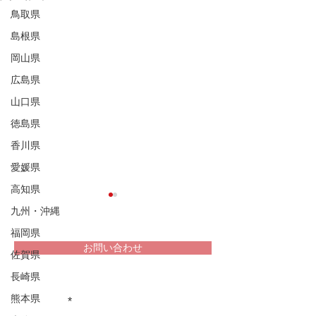
鳥取県
島根県
岡山県
広島県
山口県
徳島県
香川県
愛媛県
高知県
九州・沖縄
福岡県
お問い合わせ
佐賀県
長崎県
重文民家についての情報をお届け
熊本県
します！
重文奥家住宅の茅屋根
重文民家「奥家