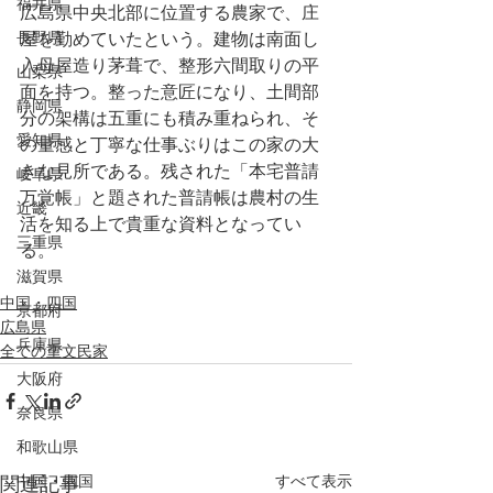
福井県
広島県中央北部に位置する農家で、庄
長野県
屋を勤めていたという。建物は南面し
入母屋造り茅葺で、整形六間取りの平
山梨県
面を持つ。整った意匠になり、土間部
静岡県
分の架構は五重にも積み重ねられ、そ
愛知県
の量感と丁寧な仕事ぶりはこの家の大
きな見所である。残された「本宅普請
岐阜県
万覚帳」と題された普請帳は農村の生
近畿
活を知る上で貴重な資料となってい
三重県
る。
滋賀県
中国・四国
京都府
広島県
兵庫県
全ての重文民家
大阪府
奈良県
和歌山県
中国・四国
すべて表示
関連記事