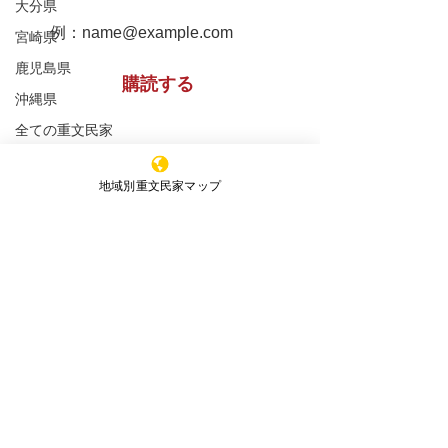
大分県
蔵 木小屋 外回りの漬
屋根・蔵・木小
宮崎県
物小屋の修理工事状況報
りの漬物小屋の
鹿児島県
購読する
沖縄県
告 ‘第2報
状況報告 第1報
全ての重文民家
重文民家の修理工事
※購読登録により、当サイトからのメール送信に
同意いただいたものといたします
地域別重文民家マップ
重文民家の日常管理
重文民家の公開
特定非営利活動法人 ​全国重文民家の集い
セミナー
事務所所在地
（Office）
新着情報
〒591-8037
エッセイ
大阪府堺市北区百舌鳥赤畑町4丁349番地
（髙林事務所内）
4-349 Mozuakahata-cho,Kita-
ku,Sakai,Osaka,
591-8037
,Japan
JAPAN HISTORIC HOUSES OWNERS'