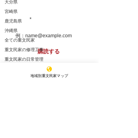
大分県
宮崎県
堀家住宅 兵庫
重文民家についての情報をお届け
松浦家住宅 秋田県
します！
鹿児島県
沖縄県
全ての重文民家
重文民家の修理工事
購読する
重文民家の日常管理
重文民家の公開
地域別重文民家マップ
※購読登録により、当サイトからのメール送信に
セミナー
同意いただいたものといたします
新着情報
エッセイ
特定非営利活動法人 ​全国重文民家の集い
事務所所在地
（Office）
〒591-8037
大阪府堺市北区百舌鳥赤畑町4丁349番地
（髙林事務所内）