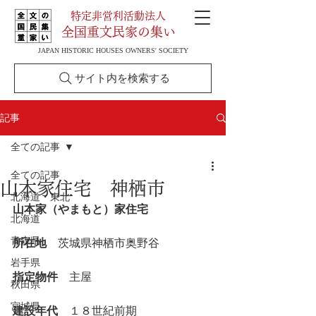
特定非営利活動法人
全国重文民家の集い
JAPAN HISTORIC HOUSES OWNERS' SOCIETY
サイト内を検索する
記事
全ての記事
全ての記事
山本家住宅 神栖市
北海道・東北
山本家（やまもと）家住宅
北海道
青森県
所在地
　茨城県神栖市奥野谷
岩手県
指定物件
　主屋
秋田県
宮城県
建設年代
　１８世紀前期