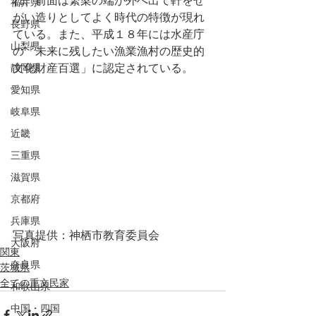
れ、前面は繋梁の端が外へ出て軒をせ
福井県
がい造りとしてよく時代の特徴が現れ
長野県
ている。また、平成１８年には水産庁
山梨県
の「未来に残したい漁業漁村の歴史的
静岡県
文化財産百選」に認定されている。
愛知県
岐阜県
近畿
三重県
滋賀県
京都府
兵庫県
写真提供：神栖市教育委員会
大阪府
関東
奈良県
茨城県
全ての重文民家
和歌山県
中国・四国