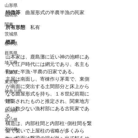
山形県
特徴等
　曲屋形式の半農半漁の民家
福島県
関東
所有形態
　私有
茨城県
概要
栃木県
群馬県
山本家は、鹿島灘に近い神の池畔にあ
埼玉県
って江戸時代には網元であり、名主も
勤めた半漁･半農の旧家である。
千葉県
主屋は南面し、寄棟作り茅葺で、東側
東京都
が南面に突出する土間部分と床上から
神奈川県
なる曲屋形式を持ち、１８世紀前期に
中部
建築されたものと推定され、関東地方
では数少ない漁村部にある古民家であ
新潟県
る。
富山県
構造は、内部柱間と内部柱･側柱間を繋
石川県
梁で繋いで上屋柱の省略が多くみら