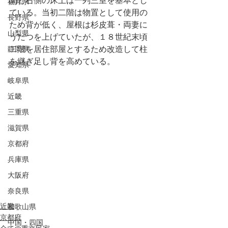
間と右側の床上は一列三室を基本とし
福井県
ている。当初二階は物置として使用の
長野県
ため背が低く、屋根は杉皮葺・両妻に
山梨県
うだつを上げていたが、１８世紀末頃
静岡県
二階を居住部屋とするため改造して柱
を継ぎ足し背を高めている。
愛知県
岐阜県
近畿
三重県
滋賀県
京都府
兵庫県
大阪府
奈良県
近畿
和歌山県
京都府
中国・四国