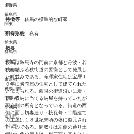
年）
山形県
福島県
特徴等
　鞍馬の標準的な町家
関東
茨城県
所有形態
　私有
栃木県
概要
群馬県
埼玉県
鞍馬は鞍馬寺の門前に京都と丹波・若
狭を結ぶ若狭街道の要衡として発展し
千葉県
た町並みである。滝澤家住宅は宝暦１
東京都
０年に炭問屋の住宅として建てられた
神奈川県
と伝えられる。西隣の街道沿いに炭・
中部
薪の収納に当てる納屋を持っていたが
現在別の所有となっている。街道の西
新潟県
側に面し切妻造り・桟瓦葺・二階建て
富山県
の主屋は１８世紀末頃の姿に復元され
石川県
たものである。間取りは左側の通り土