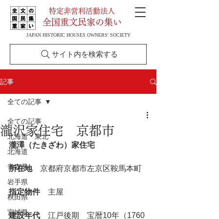
特定非営利活動法人
全国重文民家の集い
JAPAN HISTORIC HOUSES OWNERS' SOCIETY
サイト内を検索する
記事
全ての記事
全ての記事
瀧沢家住宅 京都市
北海道・東北
瀧澤（たきざわ）家住宅
北海道
青森県
所在地
　京都府京都市左京区鞍馬本町
岩手県
指定物件
　主屋
秋田県
宮城県
建設年代
　江戸後期　宝暦10年（1760