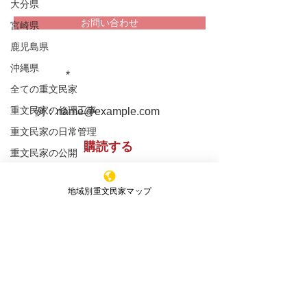
大分県
お問い合わせ
宮崎県
鹿児島県
堀家住宅 兵庫
重文民家についての情報をお届け
松浦家住宅 秋田県
沖縄県
します！
全ての重文民家
重文民家の修理工事
重文民家の日常管理
購読する
重文民家の公開
セミナー
地域別重文民家マップ
新着情報
※購読登録により、当サイトからのメール送信に
同意いただいたものといたします
エッセイ
特定非営利活動法人 ​全国重文民家の集い
事務所所在地
（Office）
〒591-8037