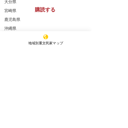
大分県
購読する
宮崎県
鹿児島県
沖縄県
※購読登録により、当サイトからのメール送信に
全ての重文民家
同意いただいたものといたします
地域別重文民家マップ
重文民家の修理工事
特定非営利活動法人 ​全国重文民家の集い
重文民家の日常管理
重文民家の公開
事務所所在地
（Office）
セミナー
〒591-8037
大阪府堺市北区百舌鳥赤畑町4丁349番地
新着情報
（髙林事務所内）
エッセイ
4-349 Mozuakahata-cho,Kita-
ku,Sakai,Osaka,
591-8037
,Japan
JAPAN HISTORIC HOUSES OWNERS'
SOCEITY