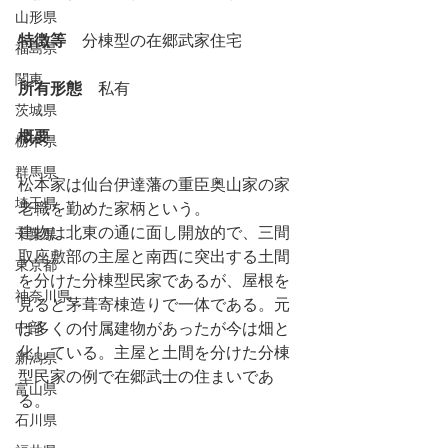
山形県
特徴等
　分棟型の在郷武家住宅
福島県
関東
所有形態
　私有
茨城県
概要
栃木県
群馬県
松本家は仙台伊達藩の重臣奥山家の家
埼玉県
老職を勤めた家柄という。
建物は北東の通に面し開放的で、三間
千葉県
取座敷部の主屋と南西に突出する土間
東京都
を分けた分棟型民家であるが、屋根を
神奈川県
見ると茅葺寄棟造りで一体である。元
中部
は多くの付属建物があったが今は畑と
化している。主屋と土間を分けた分棟
新潟県
型民家の例で在郷武士の住まいであ
富山県
る。
石川県