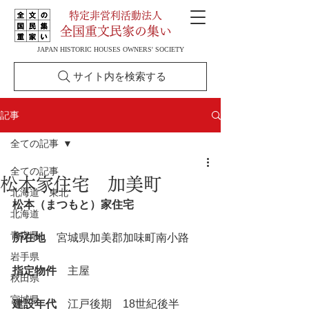
特定非営利活動法人
全国重文民家の集い
JAPAN HISTORIC HOUSES OWNERS' SOCIETY
サイト内を検索する
記事
全ての記事
全ての記事
松本家住宅 加美町
北海道・東北
松本（まつもと）家住宅
北海道
青森県
所在地
　宮城県加美郡加味町南小路
岩手県
指定物件
　主屋
秋田県
宮城県
建設年代
　江戸後期　18世紀後半