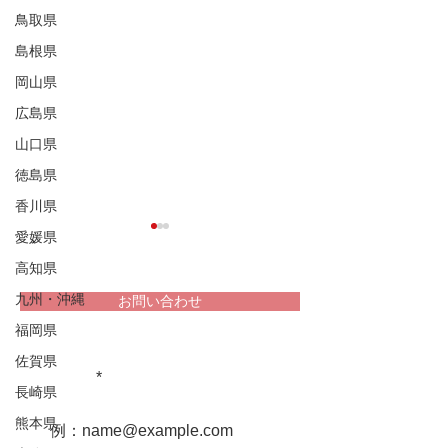
鳥取県
島根県
岡山県
広島県
山口県
徳島県
香川県
愛媛県
高知県
九州・沖縄
お問い合わせ
福岡県
堀家住宅 兵庫
重文民家についての情報をお届け
佐賀県
松浦家住宅 秋田県
します！
長崎県
熊本県