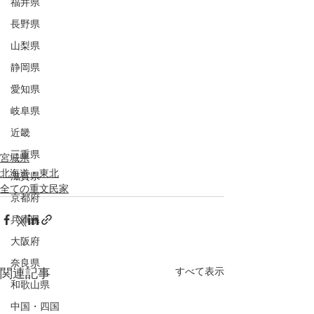
福井県
長野県
山梨県
静岡県
愛知県
岐阜県
近畿
三重県
宮城県
北海道・東北
滋賀県
全ての重文民家
京都府
兵庫県
大阪府
奈良県
すべて表示
関連記事
和歌山県
中国・四国