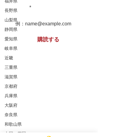
堀家住宅 兵庫
福井県
重文民家についての情報をお届け
松浦家住宅 秋田県
します！
長野県
山梨県
静岡県
愛知県
購読する
岐阜県
近畿
※購読登録により、当サイトからのメール送信に
三重県
同意いただいたものといたします
滋賀県
京都府
特定非営利活動法人 ​全国重文民家の集い
兵庫県
事務所所在地
（Office）
大阪府
〒591-8037
大阪府堺市北区百舌鳥赤畑町4丁349番地
奈良県
（髙林事務所内）
和歌山県
4-349 Mozuakahata-cho,Kita-
中国・四国