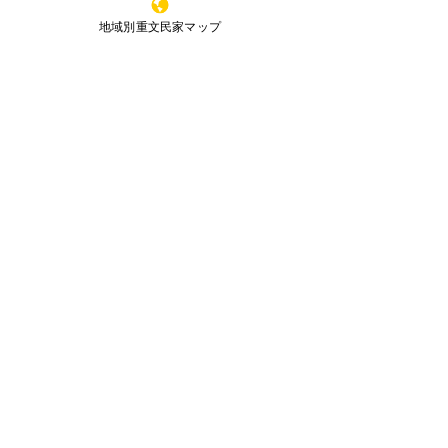
ku,Sakai,Osaka,
591-8037
,Japan
鳥取県
地域別重文民家マップ
JAPAN HISTORIC HOUSES OWNERS'
SOCEITY
島根県
岡山県
当サイトのコンテンツは文化庁のサイトより引用
広島県
した記述が一部ございます。また、無断転載を禁
じます。
山口県
全国重文民家の集いリ－フレット
（Leaflet）
徳島県
（下記からダウンロ－ド）
香川県
愛媛県
高知県
九州・沖縄
福岡県
佐賀県
長崎県
熊本県