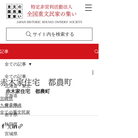
特定非営利活動法人
全国重文民家の集い
JAPAN HISTORIC HOUSES OWNERS' SOCIETY
サイト内を検索する
記事
全ての記事
全ての記事
赤木家住宅 都農町
北海道・東北
赤木家住宅　都農町
北海道
宮崎県
青森県
九州・沖縄
全ての重文民家
岩手県
秋田県
宮城県