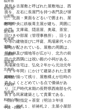
福井県
屋号を古屋敷と呼ばれた屋敷地は、西
長野県
面を、左右に長屋門を持つ表門及び塀
山梨県
に、北面・東面をどるいで囲まれ、屋
静岡県
敷地中央に鉄板葺主屋が建ち、周囲に
中門、文庫蔵、隠居屋、奥蔵、茶室、
愛知県
旧ひきや部屋（管理事務所）、旧うま
岐阜県
や等の建物並びに坪庭、馬場家代々の
近畿
墓地が配されている。屋敷の周囲は、
屋敷林及び畑地等が広がり、北方の前
三重県
田の北西隅には祝い殿の小祠がある。
滋賀県
馬場家住宅は、弘化２年から元治元年
京都府
（１９年間）にかけて建築された主要
建物が揃って残り、屋敷構えが往時の
兵庫県
姿をよくとどめている点で価値があ
大阪府
り、江戸時代末期の長野県西南部を代
奈良県
表する民家建築として貴重である。
和歌山県
（注）附指定＝茶室（明治３年頃
築）、銘札１、祈祷札２、主屋小屋部
中国・四国