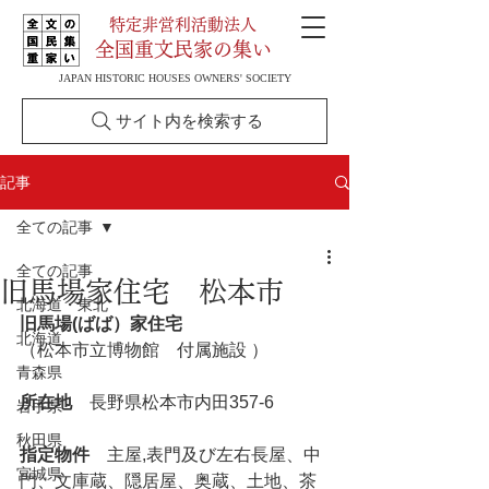
特定非営利活動法人
全国重文民家の集い
JAPAN HISTORIC HOUSES OWNERS' SOCIETY
サイト内を検索する
記事
全ての記事
全ての記事
旧馬場家住宅 松本市
北海道・東北
旧馬場(ばば）家住宅
北海道
（松本市立博物館　付属施設 ） 
青森県
所在地
　長野県松本市内田357-6
岩手県
秋田県
指定物件
　主屋,表門及び左右長屋、中
宮城県
門、文庫蔵、隠居屋、奥蔵、土地、茶