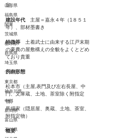
室、
山形県
福島県
建設年代
　主屋＝嘉永４年（1８５１
関東
年）、部材墨書き
茨城県
特徴等
　土着武士に由来する江戸末期
栃木県
の豪農の屋敷構えの全貌をよくとどめ
群馬県
ており貴重
埼玉県
所有形態
千葉県
東京都
松本市（主屋,表門及び左右長屋、中
神奈川県
門、文庫蔵、土地、茶室除く附指定
中部
物）
馬場家（隠居屋、奥蔵、土地、茶室、
新潟県
附指定物）　
富山県
石川県
概要