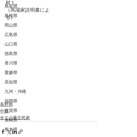
材１。
鳥取県
（馬場家説明書によ
島根県
る）　　　　　　　　　
岡山県
広島県
山口県
徳島県
香川県
愛媛県
高知県
九州・沖縄
福岡県
長野県
佐賀県
中部
全ての重文民家
長崎県
熊本県