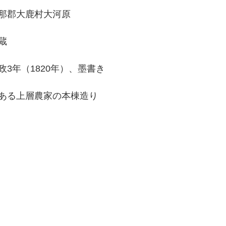
那郡大鹿村大河原
蔵
政3年（1820年）、墨書き
ある上層農家の本棟造り