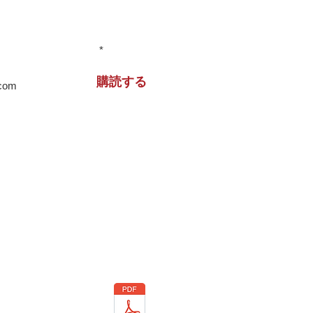
情報をお届けします！
住宅 兵庫県
購読する
より、当サイトからのメール
ただいたものといたします
重文民家の集いリ－フレット
（Leaflet）
（下記からダウンロ－ド）