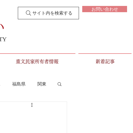
お問い合わせ
サイト内を検索する
い
TY
重文民家所有者情報
新着記事
県
福島県
関東
新潟県
富山県
三重県
滋賀県