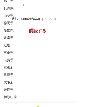
堀家住宅 兵庫
福井県
重文民家についての情報をお届け
松浦家住宅 秋田県
します！
長野県
山梨県
静岡県
愛知県
購読する
岐阜県
近畿
※購読登録により、当サイトからのメール送信に
三重県
同意いただいたものといたします
滋賀県
京都府
特定非営利活動法人 ​全国重文民家の集い
兵庫県
事務所所在地
（Office）
大阪府
〒591-8037
大阪府堺市北区百舌鳥赤畑町4丁349番地
奈良県
（髙林事務所内）
和歌山県
4-349 Mozuakahata-cho,Kita-
中国・四国