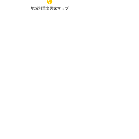
ku,Sakai,Osaka,
591-8037
,Japan
鳥取県
地域別重文民家マップ
JAPAN HISTORIC HOUSES OWNERS'
SOCEITY
島根県
岡山県
当サイトのコンテンツは文化庁のサイトより引用
広島県
した記述が一部ございます。また、無断転載を禁
じます。
山口県
全国重文民家の集いリ－フレット
（Leaflet）
徳島県
（下記からダウンロ－ド）
香川県
愛媛県
高知県
九州・沖縄
福岡県
佐賀県
長崎県
熊本県