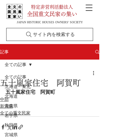
特定非営利活動法人
全国重文民家の集い
JAPAN HISTORIC HOUSES OWNERS' SOCIETY
サイト内を検索する
記事
全ての記事
全ての記事
五十嵐家住宅 阿賀町
北海道・東北
五十嵐家住宅　阿賀町
北海道
中部
青森県
新潟県
全ての重文民家
岩手県
秋田県
宮城県