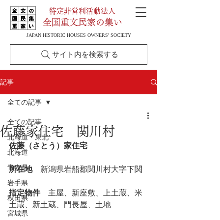
特定非営利活動法人
全国重文民家の集い
JAPAN HISTORIC HOUSES OWNERS' SOCIETY
サイト内を検索する
記事
全ての記事
全ての記事
佐藤家住宅 関川村
北海道・東北
佐藤（さとう）家住宅
北海道
青森県
所在地
　新潟県岩船郡関川村大字下関
岩手県
指定物件
　主屋、新座敷、上土蔵、米
秋田県
土蔵、新土蔵、門長屋、土地
宮城県