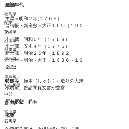
建設年代
山形県
福島県
主屋＝明和２年(１７６５）
関東
普請帳・新座敷＝大正１５年（１９２
茨城県
６）
上土蔵＝明和５年（１７６８）
栃木県
米土蔵＝安永４年（１７７５）
群馬県
新土蔵＝明治２５年（１８９２）
埼玉県
門長屋＝明治～大正（１６８６～１９
２６）
千葉県
東京都
特徴等
　撞木（しゅもく）造りの大規
神奈川県
模農家、普請関係文書が豊富
中部
所有形態
　私有
新潟県
富山県
概要
石川県