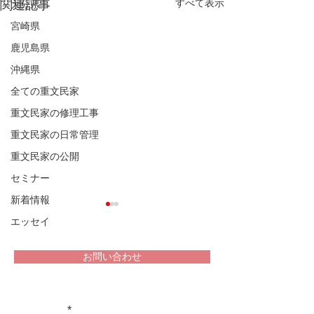
すべて表示
関連記事
大分県
宮崎県
鹿児島県
沖縄県
全ての重文民家
重文民家の修理工事
重文民家の日常管理
重文民家の公開
セミナー
新着情報
エッセイ
お問い合わせ
堀家住宅 兵庫
重文民家についての情報をお届け
松浦家住宅 秋田県
します！