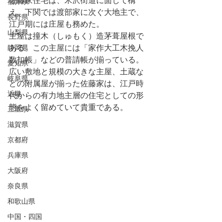
佐藤家住宅は、米沢街道に面して構
福井県
え、下関では渡部家に次ぐ大地主で、
長野県
江戸期には庄屋も務めた。
山梨県
主屋は撞木（しゅもく）造茅葺屋根で
静岡県
ある。この主屋には「家作大工木挽人
数扣帳」などの普請帳が揃っている。
愛知県
広い敷地と規模の大きな主屋、土蔵な
岐阜県
どの附属屋が揃った佐藤家は、江戸時
近畿
代からの有力地主層の住宅としての形
態をよく留めていて貴重である。
三重県
滋賀県
京都府
兵庫県
大阪府
奈良県
和歌山県
中国・四国