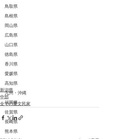
鳥取県
島根県
岡山県
広島県
山口県
徳島県
香川県
愛媛県
高知県
新潟県
九州・沖縄
中部
福岡県
全ての重文民家
佐賀県
長崎県
熊本県