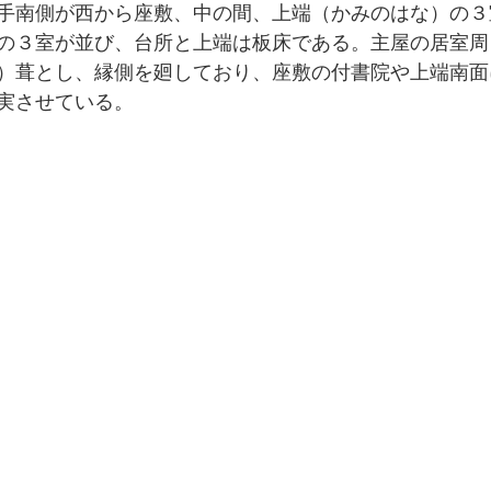
手南側が西から座敷、中の間、上端（かみのはな）の３
の３室が並び、台所と上端は板床である。主屋の居室周
）葺とし、縁側を廻しており、座敷の付書院や上端南面
実させている。