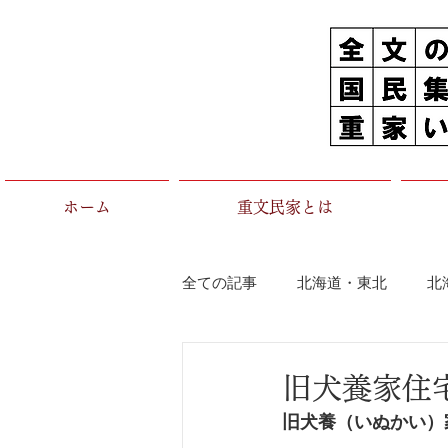
ホーム
重文民家とは
全ての記事
北海道・東北
北
茨城県
栃木県
群馬県
旧犬養家住
旧犬養（いぬかい）
石川県
福井県
長野県