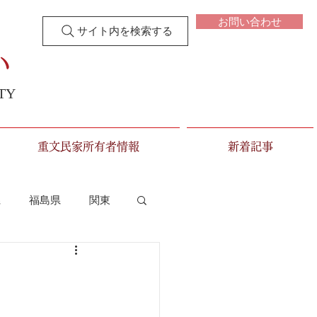
お問い合わせ
サイト内を検索する
い
TY
重文民家所有者情報
新着記事
県
福島県
関東
新潟県
富山県
三重県
滋賀県