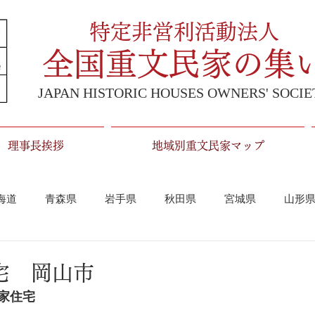
特定非営利活動法人
全国重文民家の集
JAPAN HISTORIC HOUSES OWNERS' SOCIE
理事長挨拶
地域別重文民家マップ
海道
青森県
岩手県
秋田県
宮城県
山形
埼玉県
千葉県
東京都
神奈川県
中部
宅 岡山市
家住宅
山梨県
静岡県
愛知県
岐阜県
近畿