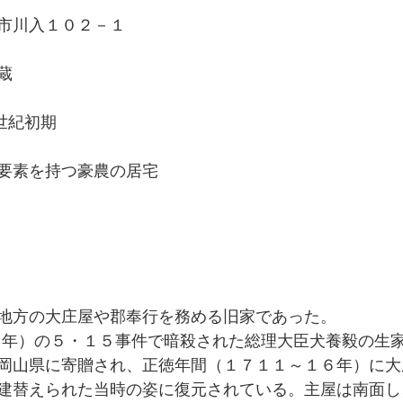
市川入１０２－１
蔵
8世紀初期
要素を持つ豪農の居宅
地方の大庄屋や郡奉行を務める旧家であった。
２年）の５・１５事件で暗殺された総理大臣犬養毅の生
岡山県に寄贈され、正徳年間（１７１１～１６年）に大
建替えられた当時の姿に復元されている。主屋は南面し