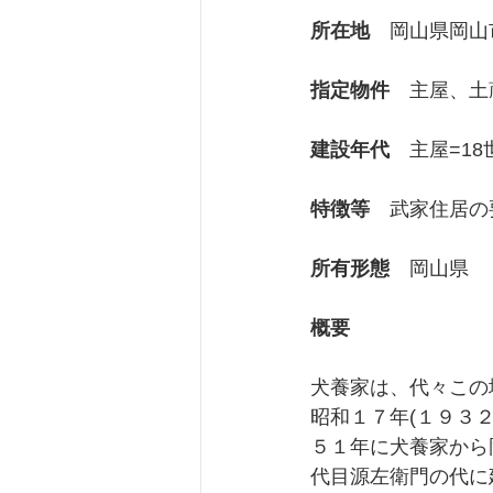
所在地
　岡山県岡山
京都府
指定物件
　主屋、土
建設年代
　主屋=1
特徴等
　武家住居の
所有形態
　岡山県
概要
犬養家は、代々この
昭和１７年(１９３
５１年に犬養家から
代目源左衛門の代に