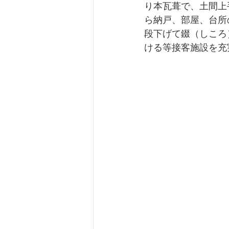
り本瓦葺で、土間上
ら納戸、部屋、台所
段下げて錣（しころ
ける等接客施設を充