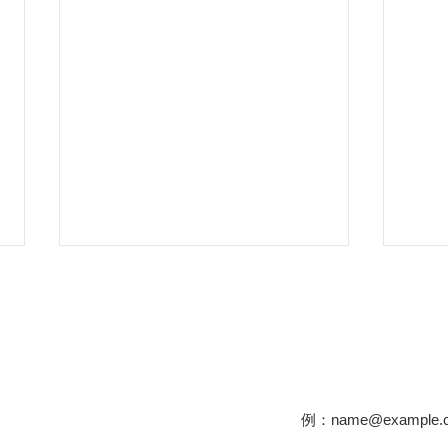
重文民家についての
い
堀家
松浦家住宅 秋田県