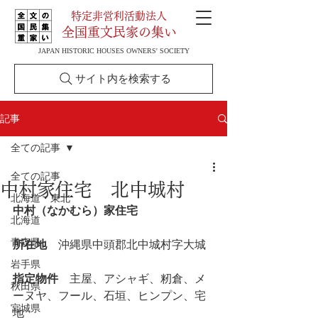
特定非営利活動法人
全国重文民家の集い
JAPAN HISTORIC HOUSES OWNERS' SOCIETY
サイト内を検索する
記事
全ての記事
全ての記事
中村家住宅 北中城村
北海道・東北
中村（なかむら）家住宅
北海道
青森県
所在地
　沖縄県中頭郡北中城村字大城
岩手県
指定物件
　主屋、アシャギ、籾倉、メ
秋田県
ーヌヤ、フール、石垣、ヒンプン、宅
宮城県
地