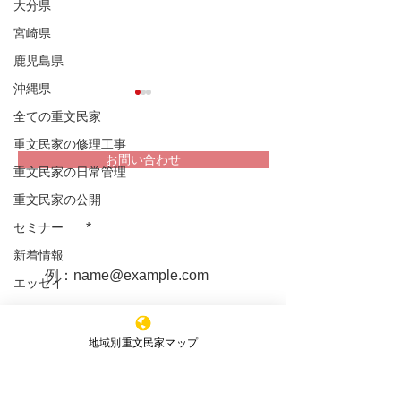
大分県
宮崎県
鹿児島県
沖縄県
全ての重文民家
重文民家の修理工事
お問い合わせ
重文民家の日常管理
重文民家の公開
堀家住宅 兵庫
重文民家についての情報をお届け
松浦家住宅 秋田県
します！
セミナー
新着情報
エッセイ
購読する
地域別重文民家マップ
※購読登録により、当サイトからのメール送信に