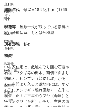
山形県
建設年代
　母屋＝18世紀中頃（1766
福島県
年）
関東
茨城県
特徴等
　屋敷一式が残っている豪農の
家、分棟型系、もとは分棟型
栃木県
群馬県
所有形態
　私有
埼玉県
概要
千葉県
東京都
中村家住宅は、敷地を取り囲む石塀や
神奈川県
石垣、フクギ等の樹木、南側正面より
中部
入ると、ヒンプン（顔隠し塀）があ
り、中門より入ると敷地内には、すぐ
新潟県
右手にアシャギ（離れ座敷）、左手に
富山県
籾倉、正面に主屋のウフヤ（母屋）と
石川県
トゥングワ（台所）があり、主屋の西