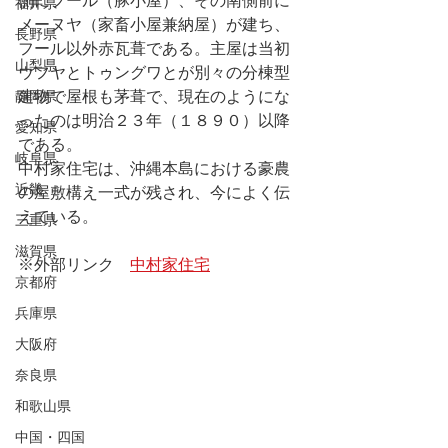
側にフール（豚小屋）、その南側前に
福井県
メーヌヤ（家畜小屋兼納屋）が建ち、
長野県
フール以外赤瓦葺である。主屋は当初
山梨県
ウフヤとトゥングワとが別々の分棟型
静岡県
建物で屋根も茅葺で、現在のようにな
ったのは明治２３年（１８９０）以降
愛知県
である。
岐阜県
中村家住宅は、沖縄本島における豪農
近畿
の屋敷構え一式が残され、今によく伝
えている。
三重県
滋賀県
※外部リンク　
中村家住宅
京都府
兵庫県
大阪府
奈良県
和歌山県
中国・四国