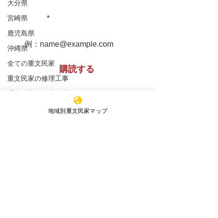
大分県
堀家住宅 兵庫
重文民家についての情報をお届け
松浦家住宅 秋田県
宮崎県
します！
鹿児島県
沖縄県
全ての重文民家
購読する
重文民家の修理工事
重文民家の日常管理
重文民家の公開
※購読登録により、当サイトからのメール送信に
地域別重文民家マップ
同意いただいたものといたします
セミナー
新着情報
特定非営利活動法人 ​全国重文民家の集い
エッセイ
事務所所在地
（Office）
〒591-8037
大阪府堺市北区百舌鳥赤畑町4丁349番地
（髙林事務所内）
4-349 Mozuakahata-cho,Kita-