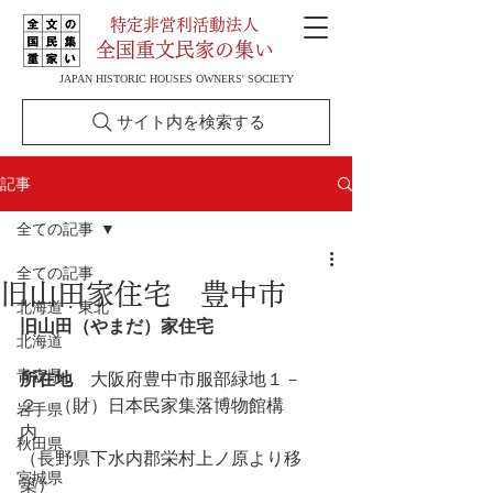
特定非営利活動法人
全国重文民家の集い
JAPAN HISTORIC HOUSES OWNERS' SOCIETY
サイト内を検索する
記事
全ての記事
全ての記事
旧山田家住宅 豊中市
北海道・東北
旧山田（やまだ）家住宅
北海道
青森県
所在地
　大阪府豊中市服部緑地１－
２　（財）日本民家集落博物館構
岩手県
内　　
秋田県
（長野県下水内郡栄村上ノ原より移
宮城県
築）