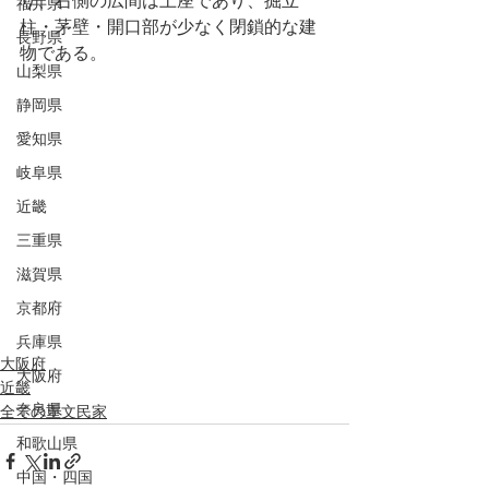
り、右側の広間は土座であり、掘立
福井県
柱・茅壁・開口部が少なく閉鎖的な建
長野県
物である。
山梨県
静岡県
愛知県
岐阜県
近畿
三重県
滋賀県
京都府
兵庫県
大阪府
大阪府
近畿
奈良県
全ての重文民家
和歌山県
中国・四国