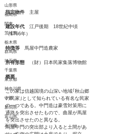
山形県
指定物件
　主屋
福島県
関東
建設年代
　江戸後期　18世紀中頃
茨城県
（1766年）
栃木県
特徴等
　馬屋中門造農家
群馬県
埼玉県
所有形態
　（財）日本民家集落博物館
千葉県
概要
東京都
神奈川県
この家は信越国境の山深い地域｢秋山郷
中部
の民家｣として知られている有名な民家
の一つである。中門造は豪雪対策用に
新潟県
通路を突出させたもので、曲屋が馬屋
富山県
を突出させたのと異なる。
石川県
馬屋中門の突出部より入ると土間があ