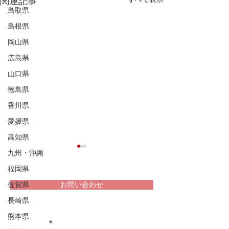
関連記事
鳥取県
島根県
岡山県
広島県
山口県
徳島県
香川県
愛媛県
高知県
九州・沖縄
福岡県
佐賀県
お問い合わせ
長崎県
堀家住宅 兵庫
重文民家についての情報をお届け
熊本県
松浦家住宅 秋田県
します！