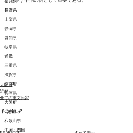
向を示す早期の例として重要である。
福井県
長野県
山梨県
静岡県
愛知県
岐阜県
近畿
三重県
滋賀県
京都府
大阪府
近畿
兵庫県
全ての重文民家
大阪府
奈良県
和歌山県
中国・四国
すべて表示