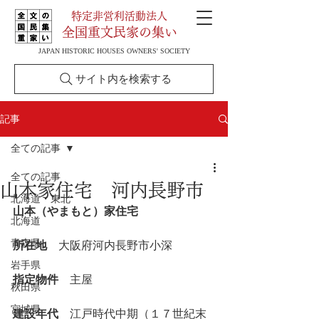
特定非営利活動法人
全国重文民家の集い
JAPAN HISTORIC HOUSES OWNERS' SOCIETY
サイト内を検索する
記事
全ての記事
全ての記事
山本家住宅 河内長野市
北海道・東北
山本（やまもと）家住宅
北海道
青森県
所在地
　大阪府河内長野市小深
岩手県
指定物件
　主屋
秋田県
宮城県
建設年代
　江戸時代中期（１７世紀末