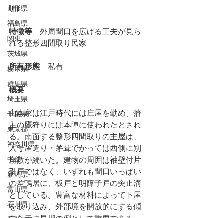
頃）
山形県
福島県
特徴等
　外周間口を広げる工夫が見ら
関東
れる整形四間取り民家
茨城県
所有形態
　私有
栃木県
群馬県
概要
埼玉県
山本家は江戸時代には庄屋を勤め、藩
千葉県
主の鷹狩りには本陣に使われたとされ
東京都
る。南面する整形四間取りの主屋は、
神奈川県
入母屋造り・茅葺でかっては西側に別
中部
座敷が続いた。建物の周囲は袖壁付片
引戸ではなく、いずれも間口いっぱい
新潟県
の差鴨居に、板戸と明障子戸の突止溝
富山県
としている。豊富な材料によって下屋
石川県
を取り込み、外部境を開放的にする傾