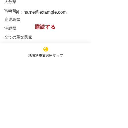
大分県
宮崎県
鹿児島県
購読する
沖縄県
全ての重文民家
重文民家の修理工事
※購読登録により、当サイトからのメール送信に
同意いただいたものといたします
重文民家の日常管理
地域別重文民家マップ
重文民家の公開
特定非営利活動法人 ​全国重文民家の集い
セミナー
新着情報
事務所所在地
（Office）
〒591-8037
エッセイ
大阪府堺市北区百舌鳥赤畑町4丁349番地
（髙林事務所内）
4-349 Mozuakahata-cho,Kita-
ku,Sakai,Osaka,
591-8037
,Japan
JAPAN HISTORIC HOUSES OWNERS'