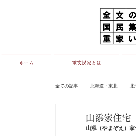
ホーム
重文民家とは
全ての記事
北海道・東北
北
茨城県
栃木県
群馬県
山添家住宅
山添（やまぞえ）家
石川県
福井県
長野県