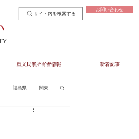
お問い合わせ
サイト内を検索する
い
TY
重文民家所有者情報
新着記事
県
福島県
関東
新潟県
富山県
三重県
滋賀県