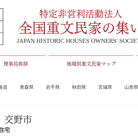
特定非営利活動法人
全国重文民家の集
JAPAN HISTORIC HOUSES OWNERS' SOCIE
理事長挨拶
地域別重文民家マップ
海道
青森県
岩手県
秋田県
宮城県
山形
埼玉県
千葉県
東京都
神奈川県
中部
 交野市
住宅
山梨県
静岡県
愛知県
岐阜県
近畿