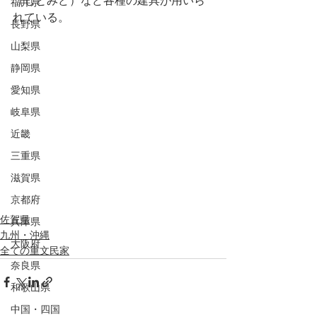
（しとみど）など各種の建具が用いら
福井県
れている。
長野県
山梨県
静岡県
愛知県
岐阜県
近畿
三重県
滋賀県
京都府
佐賀県
兵庫県
九州・沖縄
大阪府
全ての重文民家
奈良県
和歌山県
中国・四国