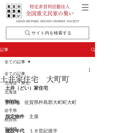
特定非営利活動法人
全国重文民家の集い
JAPAN HISTORIC HOUSES OWNERS' SOCIETY
サイト内を検索する
記事
全ての記事
全ての記事
土井家住宅 大町町
北海道・東北
土井（どい）家住宅
北海道
青森県
所在地
　佐賀県杵島郡大町町大町
岩手県
指定物件
　主屋
秋田県
宮城県
建設年代
　１８世紀後半