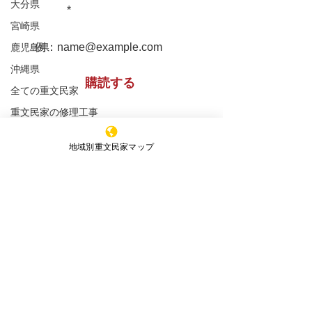
松浦家住宅 秋田県
大分県
します！
宮崎県
鹿児島県
沖縄県
購読する
全ての重文民家
重文民家の修理工事
重文民家の日常管理
※購読登録により、当サイトからのメール送信に
地域別重文民家マップ
同意いただいたものといたします
重文民家の公開
セミナー
特定非営利活動法人 ​全国重文民家の集い
新着情報
エッセイ
事務所所在地
（Office）
〒591-8037
大阪府堺市北区百舌鳥赤畑町4丁349番地
（髙林事務所内）
4-349 Mozuakahata-cho,Kita-
ku,Sakai,Osaka,
591-8037
,Japan