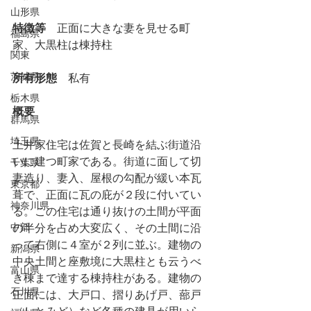
山形県
特徴等
　正面に大きな妻を見せる町
福島県
家、大黒柱は棟持柱
関東
茨城県
所有形態
　私有
栃木県
概要
群馬県
埼玉県
土井家住宅は佐賀と長崎を結ぶ街道沿
いに建つ町家である。街道に面して切
千葉県
妻造り、妻入、屋根の勾配が緩い本瓦
東京都
葺で、正面に瓦の庇が２段に付いてい
神奈川県
る。この住宅は通り抜けの土間が平面
中部
の半分を占め大変広く、その土間に沿
って右側に４室が２列に並ぶ。建物の
新潟県
中央土間と座敷境に大黒柱とも云うべ
富山県
き棟まで達する棟持柱がある。建物の
石川県
正面には、大戸口、摺りあげ戸、蔀戸