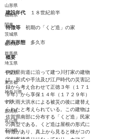
山形県
建設年代
　１８世紀前半
福島県
関東
特徴等
　初期の「くど造」の家
茨城県
所有形態
　多久市
栃木県
群馬県
概要
埼玉県
伊万里街道に沿って建つ川打家の建物
千葉県
は、形式や手法及び江戸時代の災害記
東京都
録から考え合わせて正徳３年（１７１
神奈川県
９年）から享保１４年（１７２９年）
中部
の大雨大洪水による被災の後に建替え
られたと考えられている。この建物は
新潟県
佐賀県南部に分布する「くど造」民家
富山県
の典型である。くど造は屋根の形式に
石川県
特徴があり、真上から見ると棟がコの