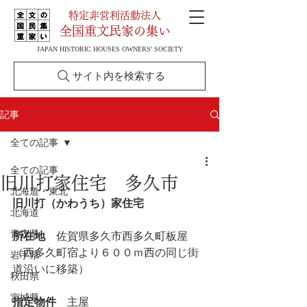
特定非営利活動法人
全国重文民家の集い
JAPAN HISTORIC HOUSES OWNERS' SOCIETY
サイト内を検索する
記事
全ての記事
全ての記事
旧川打家住宅 多久市
北海道・東北
旧川打（かわうち）家住宅
北海道
青森県
所在地
　佐賀県多久市西多久町板屋
（西多久町宿より６００ｍ西の同じ街
岩手県
道沿いに移築）
秋田県
宮城県
指定物件
　主屋