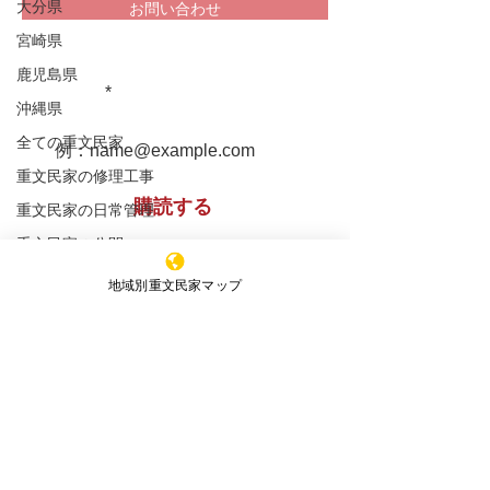
大分県
お問い合わせ
宮崎県
堀家住宅 兵庫
鹿児島県
重文民家についての情報をお届け
松浦家住宅 秋田県
します！
沖縄県
全ての重文民家
重文民家の修理工事
購読する
重文民家の日常管理
重文民家の公開
セミナー
地域別重文民家マップ
※購読登録により、当サイトからのメール送信に
新着情報
同意いただいたものといたします
エッセイ
特定非営利活動法人 ​全国重文民家の集い
事務所所在地
（Office）
〒591-8037
大阪府堺市北区百舌鳥赤畑町4丁349番地