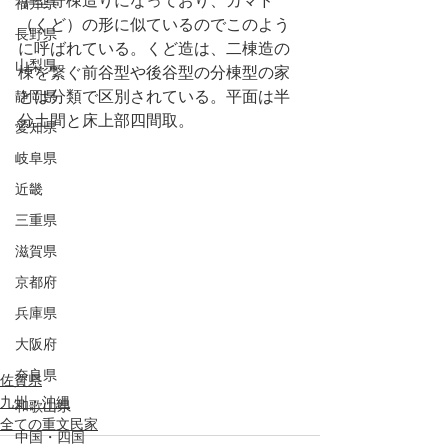
字型寄棟造りになっており、カマド
福井県
（くど）の形に似ているのでこのよう
長野県
に呼ばれている。くど造は、二棟造の
山梨県
棟を繋ぐ前谷型や後谷型の分棟型の家
静岡県
とは分類で区別されている。平面は半
分土間と床上部四間取。
愛知県
岐阜県
近畿
三重県
滋賀県
京都府
兵庫県
大阪府
奈良県
佐賀県
九州・沖縄
和歌山県
全ての重文民家
中国・四国