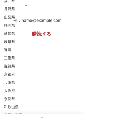
堀家住宅 兵庫
福井県
重文民家についての情報をお届け
松浦家住宅 秋田県
します！
長野県
山梨県
静岡県
愛知県
購読する
岐阜県
近畿
※購読登録により、当サイトからのメール送信に
三重県
同意いただいたものといたします
滋賀県
京都府
特定非営利活動法人 ​全国重文民家の集い
兵庫県
事務所所在地
（Office）
大阪府
〒591-8037
大阪府堺市北区百舌鳥赤畑町4丁349番地
奈良県
（髙林事務所内）
和歌山県
4-349 Mozuakahata-cho,Kita-
中国・四国