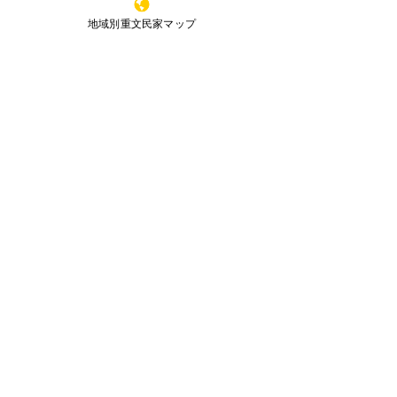
ku,Sakai,Osaka,
591-8037
,Japan
鳥取県
地域別重文民家マップ
JAPAN HISTORIC HOUSES OWNERS'
SOCEITY
島根県
岡山県
当サイトのコンテンツは文化庁のサイトより引用
広島県
した記述が一部ございます。また、無断転載を禁
じます。
山口県
全国重文民家の集いリ－フレット
（Leaflet）
徳島県
（下記からダウンロ－ド）
香川県
愛媛県
高知県
九州・沖縄
福岡県
佐賀県
長崎県
熊本県