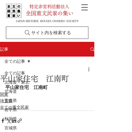
特定非営利活動法人
全国重文民家の集い
JAPAN HISTORIC HOUSES OWNERS' SOCIETY
サイト内を検索する
記事
全ての記事
全ての記事
平山家住宅 江南町
北海道・東北
平山家住宅　江南町
北海道
関東
青森県
埼玉県
全ての重文民家
岩手県
秋田県
宮城県