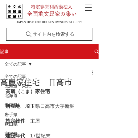
特定非営利活動法人
全国重文民家の集い
JAPAN HISTORIC HOUSES OWNERS' SOCIETY
サイト内を検索する
記事
全ての記事
全ての記事
高麗家住宅 日高市
北海道・東北
高麗（こま）家住宅
北海道
青森県
所在地
　埼玉県日高市大字新堀
岩手県
指定物件
　主屋
秋田県
宮城県
建設年代
　17世紀末