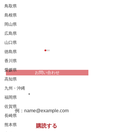
鳥取県
島根県
岡山県
広島県
山口県
徳島県
香川県
愛媛県
お問い合わせ
高知県
堀家住宅 兵庫
九州・沖縄
重文民家についての情報をお届け
松浦家住宅 秋田県
します！
福岡県
佐賀県
長崎県
熊本県
購読する