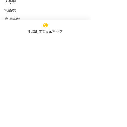
大分県
宮崎県
※購読登録により、当サイトからのメール送信に
鹿児島県
同意いただいたものといたします
沖縄県
地域別重文民家マップ
全ての重文民家
特定非営利活動法人 ​全国重文民家の集い
重文民家の修理工事
事務所所在地
（Office）
重文民家の日常管理
〒591-8037
大阪府堺市北区百舌鳥赤畑町4丁349番地
重文民家の公開
（髙林事務所内）
セミナー
4-349 Mozuakahata-cho,Kita-
新着情報
ku,Sakai,Osaka,
591-8037
,Japan
エッセイ
JAPAN HISTORIC HOUSES OWNERS'
SOCEITY
当サイトのコンテンツは文化庁のサイトより引用
した記述が一部ございます。また、無断転載を禁
じます。