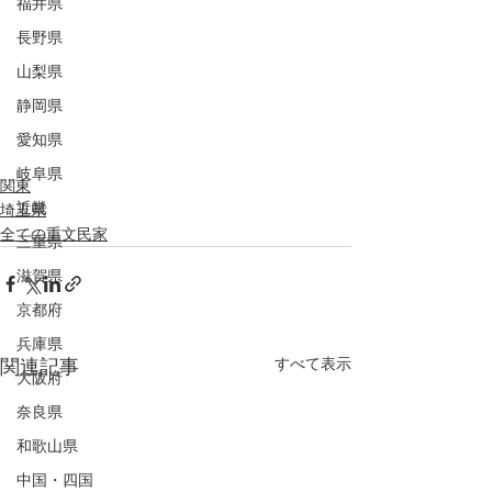
福井県
長野県
山梨県
静岡県
愛知県
岐阜県
関東
近畿
埼玉県
全ての重文民家
三重県
滋賀県
京都府
兵庫県
すべて表示
関連記事
大阪府
奈良県
和歌山県
中国・四国