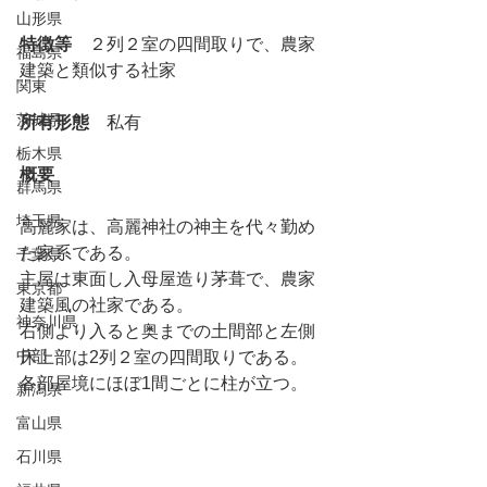
山形県
特徴等
　２列２室の四間取りで、農家
福島県
建築と類似する社家
関東
茨城県
所有形態
　私有
栃木県
概要
群馬県
埼玉県
高麗家は、高麗神社の神主を代々勤め
た家系である。
千葉県
主屋は東面し入母屋造り茅葺で、農家
東京都
建築風の社家である。
神奈川県
右側より入ると奥までの土間部と左側
中部
床上部は2列２室の四間取りである。
各部屋境にほぼ1間ごとに柱が立つ。
新潟県
富山県
石川県