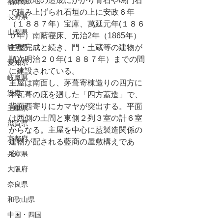
現屋敷地の造成にかかり青石や鳴門石
福井県
で積み上げられ石垣の上に安政６年
長野県
（１８８７年）宝庫、萬延元年(１８６
山梨県
０年）南藍寝床、元治2年（1865年）
静岡県
主屋完成と続き、門・土蔵等の建物が
順次明治２０年(１８８７年）までの間
愛知県
に建設されている。
岐阜県
主屋は南面し、茅葺寄棟造りの四方に
近畿
本瓦葺の庇を廻した「四方蓋造」で、
背面西寄りにカマヤが突出する。平面
三重県
は西側の土間と東側２列３室の計６室
滋賀県
からなる。主屋を中心に藍製造関係の
京都府
建物が配される藍商の屋敷構えであ
る。
兵庫県
大阪府
奈良県
和歌山県
中国・四国