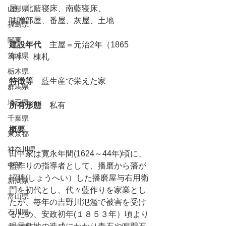
屋、北藍寝床、南藍寝床、
山形県
味噌部屋、番屋、灰屋、土地
福島県
関東
建設年代
　主屋＝元治2年（1865
茨城県
年）、棟札
栃木県
特徴等
　藍生産で栄えた家
群馬県
埼玉県
所有形態
　私有
千葉県
概要
東京都
神奈川県
田中家は寛永年間(1624～44年)頃に、
中部
藍作りの指導者として、播磨から藩が
招聘(しょうへい）した播磨屋与右用衛
新潟県
門を初代とし、代々藍作りを家業とし
富山県
たが、毎年の吉野川氾濫で被害を受け
石川県
るため、安政初年(１８５３年）頃より