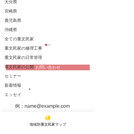
大分県
宮崎県
鹿児島県
沖縄県
全ての重文民家
重文民家の修理工事
重文民家の日常管理
重文民家の公開
お問い合わせ
セミナー
堀家住宅 兵庫
新着情報
重文民家についての情報をお届け
松浦家住宅 秋田県
します！
エッセイ
購読する
地域別重文民家マップ