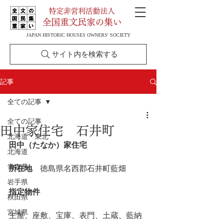
特定非営利活動法人
全国重文民家の集い
JAPAN HISTORIC HOUSES OWNERS' SOCIETY
サイト内を検索する
記事
全ての記事
全ての記事
田中家住宅 石井町
北海道・東北
田中（たなか）家住宅
北海道
青森県
所在地
　徳島県名西郡石井町藍畑
岩手県
指定物件
秋田県
宮城県
主屋、座敷、宝庫、表門、土蔵、藍納