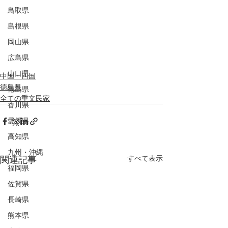
鳥取県
島根県
岡山県
広島県
山口県
中国・四国
徳島県
徳島県
全ての重文民家
香川県
愛媛県
高知県
九州・沖縄
すべて表示
関連記事
福岡県
佐賀県
長崎県
熊本県