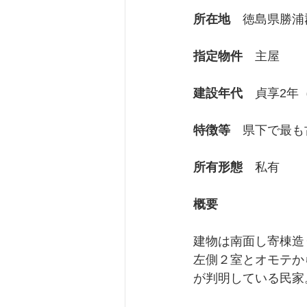
所在地
　徳島県勝浦
京都府
指定物件
　主屋
建設年代
　貞享2年（
特徴等
　県下で最も
所有形態
　私有
概要
建物は南面し寄棟造
左側２室とオモテか
が判明している民家