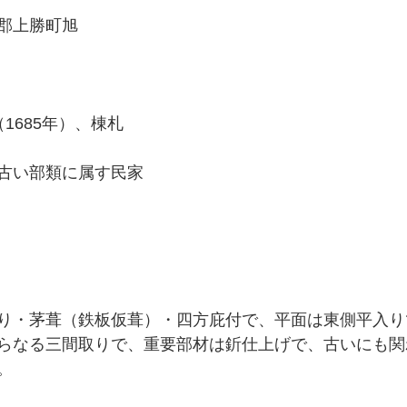
郡上勝町旭
1685年）、棟札
古い部類に属す民家
り・茅葺（鉄板仮葺）・四方庇付で、平面は東側平入り
らなる三間取りで、重要部材は釿仕上げで、古いにも関
。