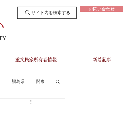
お問い合わせ
サイト内を検索する
い
TY
重文民家所有者情報
新着記事
県
福島県
関東
新潟県
富山県
三重県
滋賀県