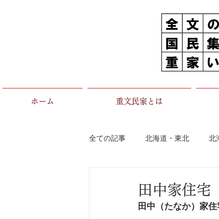
ホーム
重文民家とは
全ての記事
北海道・東北
北
茨城県
栃木県
群馬県
田中家住宅
田中（たなか）家住
石川県
福井県
長野県