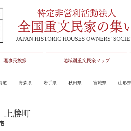
特定非営利活動法人
全国重文民家の集
JAPAN HISTORIC HOUSES OWNERS' SOCIE
理事長挨拶
地域別重文民家マップ
海道
青森県
岩手県
秋田県
宮城県
山形
埼玉県
千葉県
東京都
神奈川県
中部
 上勝町
宅
山梨県
静岡県
愛知県
岐阜県
近畿