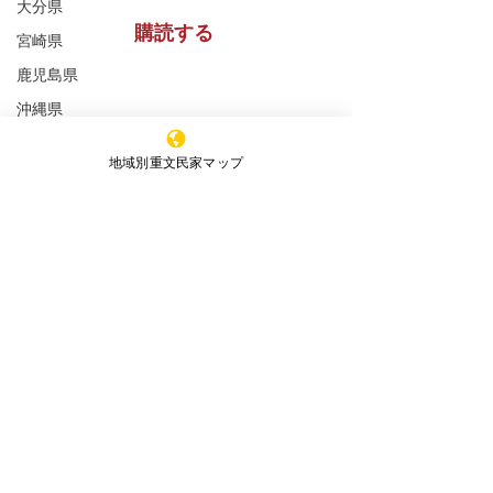
大分県
購読する
宮崎県
鹿児島県
沖縄県
※購読登録により、当サイトからのメール送信に
同意いただいたものといたします
全ての重文民家
地域別重文民家マップ
重文民家の修理工事
特定非営利活動法人 ​全国重文民家の集い
重文民家の日常管理
重文民家の公開
事務所所在地
（Office）
〒591-8037
セミナー
大阪府堺市北区百舌鳥赤畑町4丁349番地
新着情報
（髙林事務所内）
エッセイ
4-349 Mozuakahata-cho,Kita-
ku,Sakai,Osaka,
591-8037
,Japan
JAPAN HISTORIC HOUSES OWNERS'
SOCEITY