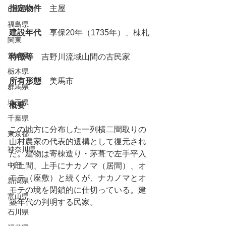
指定物件
　主屋
山形県
福島県
建設年代
　享保20年（1735年）、棟札
関東
茨城県
特徴等
　吉野川流域山間の古民家
栃木県
所有形態
　美馬市
群馬県
埼玉県
概要
千葉県
この地方に分布した一列横二間取りの
東京都
山村農家の代表的遺構として復元され
神奈川県
た。建物は寄棟造り・茅葺で左手平入
中部
り土間、上手にナカノマ（居間）、オ
モテ（座敷）と続くが、ナカノマとオ
新潟県
モテの境を閉鎖的に仕切っている。建
富山県
築年代の判明する民家。
石川県