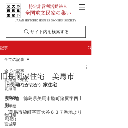
特定非営利活動法人
全国重文民家の集い
JAPAN HISTORIC HOUSES OWNERS' SOCIETY
サイト内を検索する
記事
全ての記事
全ての記事
旧長岡家住宅 美馬市
北海道・東北
旧長岡(ながおか）家住宅
北海道
青森県
所在地
　徳島県美馬市脇町猪尻字西上
野
岩手県
  (美馬市脇町字西大谷６３７番地より
秋田県
移築）
宮城県