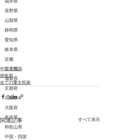
福井県
長野県
山梨県
静岡県
愛知県
岐阜県
近畿
三重県
中国・四国
徳島県
滋賀県
全ての重文民家
京都府
兵庫県
大阪府
奈良県
すべて表示
関連記事
和歌山県
中国・四国