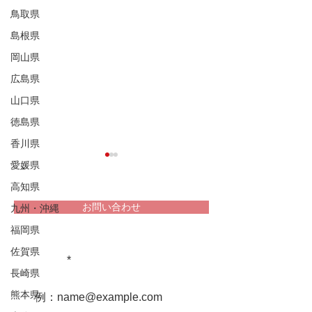
鳥取県
島根県
岡山県
広島県
山口県
徳島県
香川県
愛媛県
高知県
お問い合わせ
九州・沖縄
福岡県
堀家住宅 兵庫
重文民家についての情報をお届け
松浦家住宅 秋田県
佐賀県
します！
長崎県
熊本県