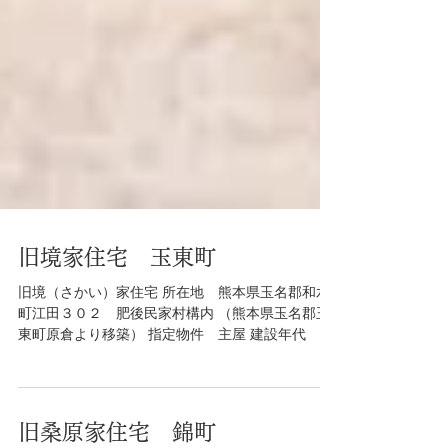
旧境家住宅 玉東町
旧境（さかい）家住宅 所在地 熊本県玉名郡和水
町江田３０２ 肥後民家村構内 （熊本県玉名郡玉
東町原倉より移築） 指定物件 主屋 建設年代 文
政13年(1830年）、柱墨書 特徴等 後谷型の二つ
家系の家、外壁を内転びに造る 所有形態 熊本県
概要...