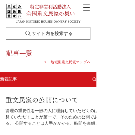
特定非営利活動法人
全国重文民家の集い
JAPAN HISTORIC HOUSES OWNERS' SOCIETY
サイト内を検索する
記事一覧
＞ 地域別重文民家マップへ
新着記事
重文民家の公開について
管理の重要性を一般の人に理解していただくのは
見ていただくことが第一で、そのための公開であ
る。 公開することは人手がかかる、時間を束縛さ
れる、建物その他の損傷の危険、盗難その他のリ