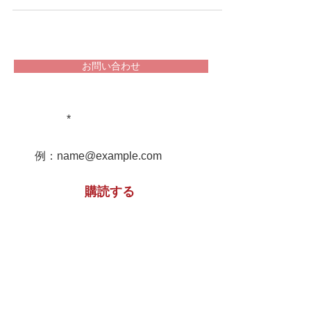
スクがありそれなりの覚悟を持って進める必要が
ある。...
お問い合わせ
重文民家についての情報をお届け
します！
購読する
※購読登録により、当サイトからのメール送信に
同意いただいたものといたします
特定非営利活動法人 ​全国重文民家の集い