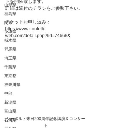
トを開催致します。
山形県
詳細は添付のチラシをご参照下さい。
福島県
チケットお申し込み：
関東
https://www.confetti-
茨城県
web.com/detail.php?tid=74668&
栃木県
群馬県
埼玉県
千葉県
東京都
神奈川県
中部
新潟県
富山県
シーボルト来日200周年記念講演＆コンサー
石川県
ト