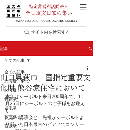
特定非営利活動法人
全国重文民家の集い
JAPAN HISTORIC HOUSES OWNERS' SOCIETY
サイト内を検索する
記事
全ての記事
全ての記事
山口県萩市 国指定重要文
北海道・東北
化財 熊谷家住宅において
北海道
本年はシーボルト来日200周年で、11
青森県
月25日にシーボルトのご子孫をお迎え
岩手県
して
秋田県
記念の講演会と、先祖がシーボルトよ
り戴いた日本最古のピアノでコンサー
宮城県