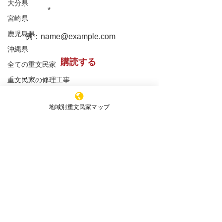
重文民家についての情報をお届け
大分県
します！
春の特別公開 ― 国指定重
河本（かわもと
宮崎県
鹿児島県
要文化財 河本家住宅（鳥
宅 鳥取県東伯
沖縄県
取県琴浦町）
購読する
全ての重文民家
重文民家の修理工事
重文民家の日常管理
※購読登録により、当サイトからのメール送信に
地域別重文民家マップ
同意いただいたものといたします
重文民家の公開
セミナー
特定非営利活動法人 ​全国重文民家の集い
新着情報
エッセイ
事務所所在地
（Office）
〒591-8037
大阪府堺市北区百舌鳥赤畑町4丁349番地
（髙林事務所内）
4-349 Mozuakahata-cho,Kita-