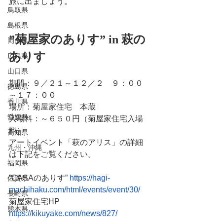
旅に出ましょう。
鳥取県
島根県
”菊屋家のありす” in 萩の
岡山県
ありす
広島県
山口県
期間：９／２１～１２／２　９：００
徳島県
～１７：００
香川県
場所：菊屋家住宅　本蔵
愛媛県
入場料：～６５０円（菊屋家住宅入場
料）
高知県
アートイベント「萩のアリス」の詳細
九州・沖縄
は下記をご覧ください。
福岡県
”CASAのありす” 
https://hagi-
佐賀県
machihaku.com/html/events/event/30/
長崎県
菊屋家住宅HP 
熊本県
https://kikuyake.com/news/827/