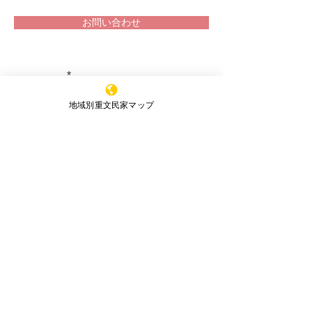
お問い合わせ
重文民家についての情報をお届け
します！
地域別重文民家マップ
山口県萩市 菊屋家住宅 「秋の
購読する
Night 落語」
※購読登録により、当サイトからのメール送信に
同意いただいたものといたします
特定非営利活動法人 ​全国重文民家の集い
事務所所在地
（Office）
〒591-8037