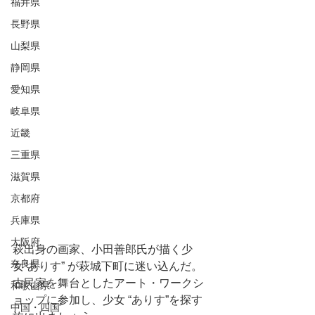
福井県
長野県
山梨県
静岡県
愛知県
岐阜県
近畿
三重県
滋賀県
京都府
兵庫県
大阪府
萩出身の画家、小田善郎氏が描く少
奈良県
女“ありす” が萩城下町に迷い込んだ。
古民家を舞台としたアート・ワークシ
和歌山県
ョップに参加し、少女 “ありす”を探す
中国・四国