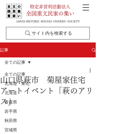
特定非営利活動法人
全国重文民家の集い
JAPAN HISTORIC HOUSES OWNERS' SOCIETY
サイト内を検索する
記事
全ての記事
全ての記事
山口県萩市 菊屋家住宅
北海道・東北
アートイベント「萩のアリ
北海道
ス」
青森県
岩手県
秋田県
宮城県