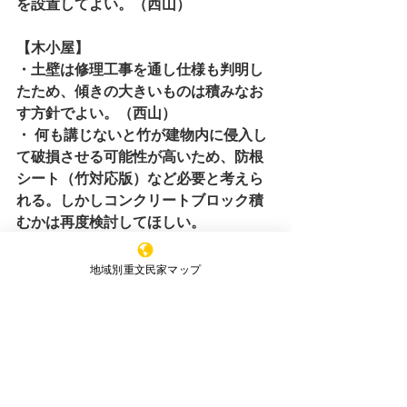
を設置してよい。（西山）
【木小屋】
・土壁は修理工事を通し仕様も判明し
たため、傾きの大きいものは積みなお
す方針でよい。（西山）
・ 何も講じないと竹が建物内に侵入し
て破損させる可能性が高いため、防根
シート（竹対応版）など必要と考えら
れる。しかしコンクリートブロック積
むかは再度検討してほしい。
また、物置及び漬け物小屋も守れるよ
う木小屋北側に敷きこむのが相応しい
地域別重文民家マップ
と思われる。ただし土壁への影響や費
用対効果を考慮しつつ、軒内のどの位
置が適切か再度検討してほしい。工事
の着手は計画変更承認後にしてもらい
たい。（西山）