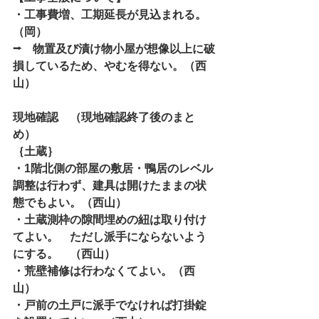
・工事費増、工期延長が見込まれる。
（岡）
⭢　物置及び漬け物小屋が想像以上に破
損しているため、やむを得ない。（西
山）　
現地確認　（現地確認終了後のまと
め）
｛土蔵｝
・1階北側の部屋の敷居・鴨居のレベル
調整は行わず、建具は開けたままの状
態でもよい。（西山）
・土蔵測枠の隙間埋めの紐は取り付け
てよい。　ただし派手にならないよう
にする。　（西山）
・荒壁補修は行わなくてよい。（西
山）
・戸前の土戸に派手でなければ打掛錠