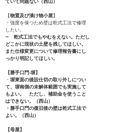
ていて問題ない（西山）
【
物置及び漬け物小屋
】
・強度を保つため壁は乾式工法で修理
したい。
⭢　
乾式工法でもやむをえない。ただし
どこかに現状の土壁を残してほしい。
また仕様変更について修理報告書にし
っかり明記してほしい。
【勝手口門-塀】
・
塀東面の後設仕切の取り外しについ
て、塀南側の未解体範囲でも実施して
もよい。　ただし、補助金を使うこと
はできない。（西山）
・勝手口門の復旧後の壁は乾式工法で
よい。（西山）
【母屋】