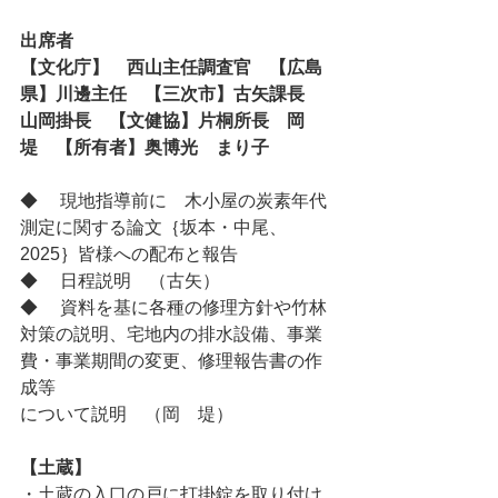
出席者
【文化庁】　西山主任調査官　【広島
県】川邊主任　【三次市】古矢課長　
山岡掛長　【文健協】片桐所長　岡　
堤　【所有者】奥博光　まり子
◆     現地指導前に　木小屋の炭素年代
測定に関する論文｛坂本・中尾、
2025｝皆様への配布と報告
◆     日程説明　（古矢）
◆     資料を基に各種の修理方針や竹林
対策の説明、宅地内の排水設備、事業
費・事業期間の変更、修理報告書の作
成等
について説明　（岡　堤）
【土蔵】
・土蔵の入口の戸に打掛錠を取り付け