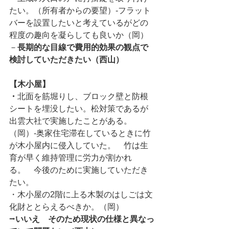
たい。（所有者からの要望）-フラット
バーを設置したいと考えているがどの
程度の趣向を凝らしても良いか（岡）
－
長期的な目線で費用的効果の観点で
検討していただきたい（西山）
【木小屋】
・
北面を筋堀りし、ブロック壁と防根
シートを埋没したい。松対策であるが
出雲大社で実施したことがある。
（岡）-奥家住宅滞在しているときに竹
が木小屋内に侵入していた。　竹は生
育が早く維持管理に労力が割かれ
る。　今後のために実施していただき
たい。
・木小屋の2階に上る木製のはしごは文
化財ととらえるべきか。（岡）
⭢
いいえ　そのため現状の仕様と異なっ