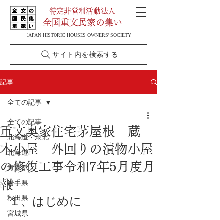
特定非営利活動法人
全国重文民家の集い
JAPAN HISTORIC HOUSES OWNERS' SOCIETY
サイト内を検索する
記事
全ての記事
全ての記事
重文奥家住宅茅屋根 蔵
北海道・東北
木小屋 外回りの漬物小屋
北海道
の修復工事令和7年5月度月
青森県
報
岩手県
秋田県
１、はじめに
宮城県