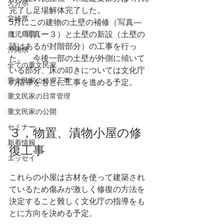
大分県
完了し足場解体完了した。
宮崎県
5月にこの建物の土壁の補修（写真―
１，写真ー３）と土壁の新設（土壁の
鹿児島県
跡はあるが封階部分）の工事を行っ
沖縄県
た。　今後一部の土壁が外側に傾いて
全ての重文民家
いる部分、床の叩きについては文化庁
重文民家の修理工事
の指導をもとに工事を進める予定。
重文民家の日常管理
重文民家の公開
セミナー
３，物置、漬物小屋の修
新着情報
復工事
エッセイ
これらの小屋は古材を使って建築され
ているため傷みが激しく修復の方法を
決定すること難しく文化庁の指導をも
とに方向を決める予定。