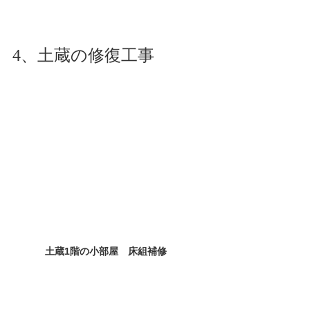
4、土蔵の修復工事
土蔵1階の小部屋　床組補修　