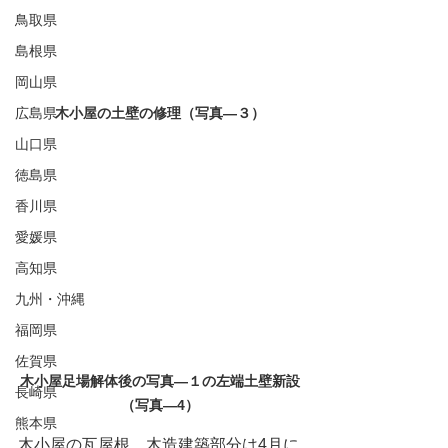
鳥取県
島根県
岡山県
広島県
木小屋の土壁の修理（写真―３）
山口県
徳島県
香川県
愛媛県
高知県
九州・沖縄
福岡県
佐賀県
木小屋足場解体後の写真―１の左端土壁新設
長崎県
（写真―4）
熊本県
木小屋の瓦屋根　木造建築部分は4月に