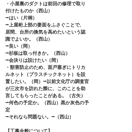
・小屋裏のダクトは前回の修理で取り
付けたものか（西山）
⭢はい（片桐）
⭢上屋桁上部の妻面をふさぐことで,　
居間、台所の換気を高めたいという認
識でよいか。（西山）
⭢良い（岡）
⭢杉板は取っ付きか。（西山）
⭢会決りは設けたい（岡）
・獣害防止のため、面戸塞ぎにトリカ
ルネット（プラスチックネット）を設
置したい。（岡）⭢以前文化庁の調査官
が三次市を訪れた際に、このことを助
言してもらったことがある。（古矢）
⭢何色の予定か。（西山）黒か灰色の予
定
⭢それなら問題ない。⭢（西山）
【工事全般について】