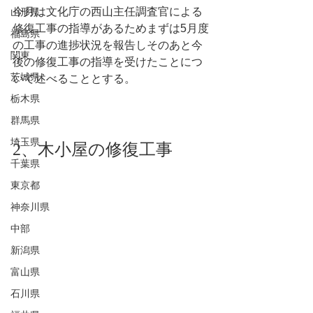
今月は文化庁の西山主任調査官による
山形県
修復工事の指導があるためまずは5月度
福島県
の工事の進捗状況を報告しそのあと今
関東
後の修復工事の指導を受けたことにつ
茨城県
いて述べることとする。
栃木県
群馬県
埼玉県
2、木小屋の修復工事
千葉県
東京都
神奈川県
中部
新潟県
富山県
石川県