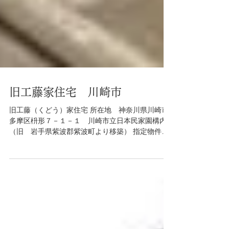
旧工藤家住宅 川崎市
旧工藤（くどう）家住宅 所在地 神奈川県川崎市
多摩区枡形７－１－１ 川崎市立日本民家園構内
（旧 岩手県紫波郡紫波町より移築） 指定物件
主屋 建設年代 宝暦（１７５１～６３年）頃 特徴
等 現存最古の「南部の曲り屋」農家・名主の家
所有形態 川崎市 概要...