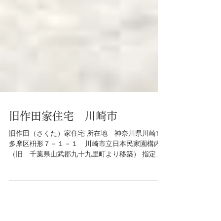
旧作田家住宅 川崎市
旧作田（さくた）家住宅 所在地 神奈川県川崎市
多摩区枡形７－１－１ 川崎市立日本民家園構内
（旧 千葉県山武郡九十九里町より移築） 指定物
件 主屋 建設年代 １７世紀後期 特徴等 分棟型
（床上部と土間部）で床上部の大きな上層接客部
分を持つ漁家・網元の家 所有形態 川崎市...